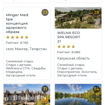
23
28
Minger Med
Spa
концепция
здорового
образа
WELNA ECO
SPA RESORT
21
Рейтинг: 8.765
село Мингер, Татарстан
Рейтинг: 8.686
Калужская область
Семейный отдых,
Отдых с детьми,
Семейный отдых,
Wellness и СПА,
Свадьбы,
Отдых с детьми,
Медицина,
Мероприятия,
Экоотель,
Загородный отель
Загородный отель
31
34