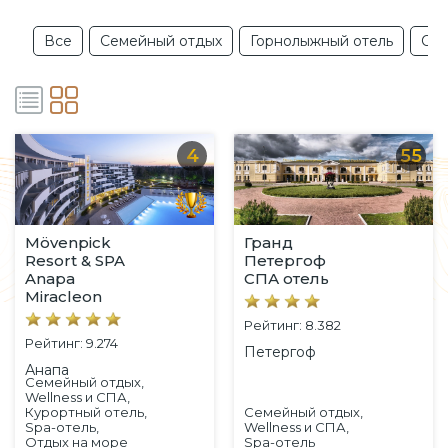
Все
Семейный отдых
Горнолыжный отель
Отд
4
55
Mövenpick
Гранд
Resort & SPA
Петергоф
Anapa
СПА отель
Miracleon
Рейтинг: 8.382
Рейтинг: 9.274
Петергоф
Анапа
Семейный отдых,
Wellness и СПА,
Курортный отель,
Семейный отдых,
Spa-отель,
Wellness и СПА,
Отдых на море
Spa-отель