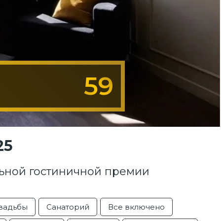
59
25
ьной гостиничной премии
вадьбы
Санаторий
Все включено