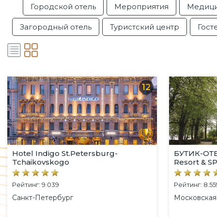
Городской отель
Мероприятия
Медиц
Загородный отель
Туристский центр
Гост
12
Hotel Indigo St.Petersburg-
БУТИК-ОТЕ
Tchaikovskogo
Resort & S
Рейтинг: 9.039
Рейтинг: 8.55
Санкт-Петербург
Московская