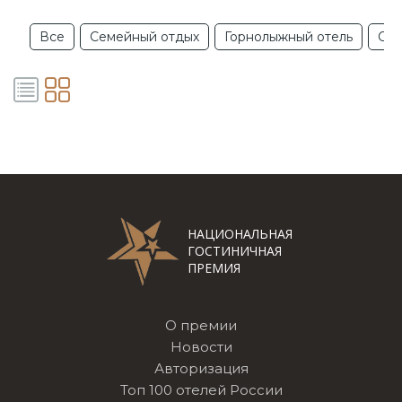
Все
Семейный отдых
Горнолыжный отель
Отд
НАЦИОНАЛЬНАЯ
ГОСТИНИЧНАЯ
ПРЕМИЯ
О премии
Новости
Авторизация
Топ 100 отелей России